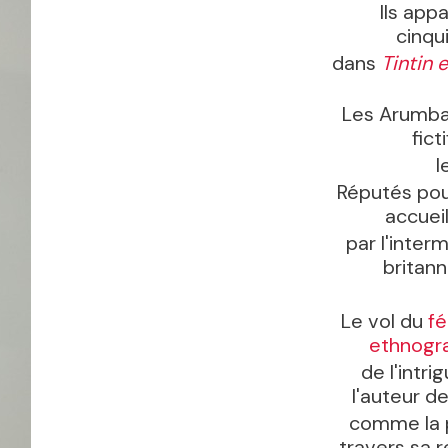
Ils app
cinqu
dans
Tintin 
Les Arumbay
fict
l
Réputés pour
accuei
par l'inter
britan
Le vol du
fé
ethnogr
de l'intr
l'auteur 
comme la p
travers sa r