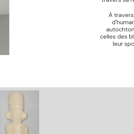
À travers
d'human
autochto
celles des b
leur sp