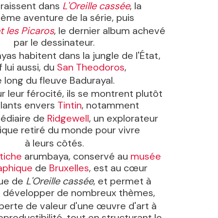
araissent dans
L'Oreille cassée
, la
ième aventure de la série, puis
et les Picaros
, le dernier album achevé
par le dessinateur.
as habitent dans la jungle de l'État,
if lui aussi, du
San Theodoros
,
e long du fleuve Badurayal.
 leur férocité, ils se montrent plutôt
llants envers
Tintin
, notamment
médiaire de
Ridgewell
, un explorateur
nique retiré du monde pour vivre
à leurs côtés.
tiche
arumbaya, conservé au
musée
aphique
de
Bruxelles
, est au cœur
igue de
L'Oreille cassée
, et permet à
de développer de nombreux thèmes,
erte de valeur d'une œuvre d'art à
eproductibilité, tout en structurant le