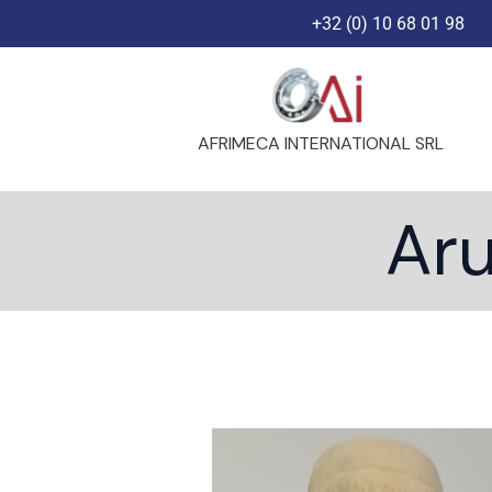
Skip
+32 (0) 10 68 01 98
to
content
AFRIMECA INTERNATIONAL SRL
Aru